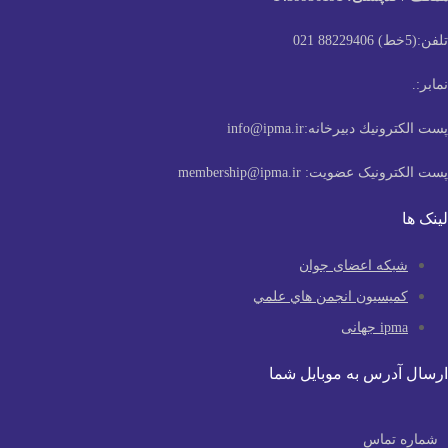
نيك دبیرخانه:
info@ipma.ir
ونیک عضویت:
membership@ipma.ir
 اعضای جوان
يون انجمن هاي علمي
نی
س به موبایل شما