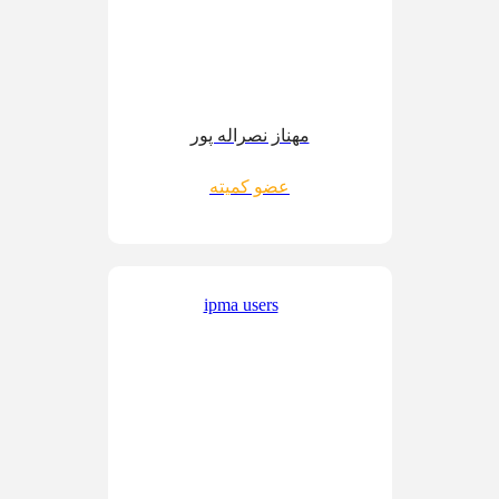
مهناز نصراله پور
عضو کمیته