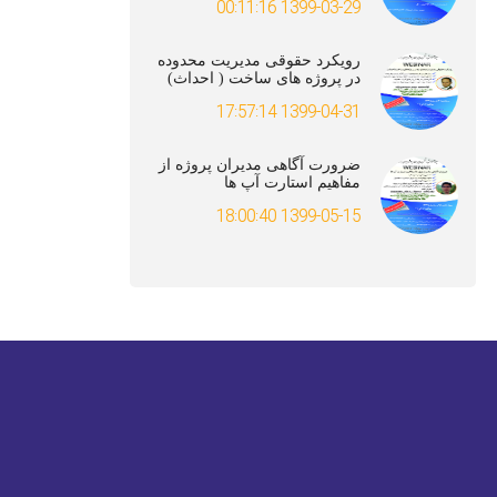
1399-03-29 00:11:16
رویکرد حقوقی مدیریت محدوده
در پروژه های ساخت ( احداث)
1399-04-31 17:57:14
ضرورت آگاهی مدیران پروژه از
مفاهیم استارت آپ ها
1399-05-15 18:00:40