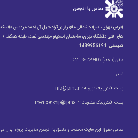
تماس با انجمن
آدرس:
تهران، امیرآباد شمالی، بالاتر از بزرگراه جلال آل احمد، پردیس دانشکد
های فنی دانشگاه تهران، ساختمان انستیتو مهندسی نفت، طبقه همکف /
کدپستی: 1439956191
تلفن:
(5خط) 88229406 021
نمابر:
.
پست الكترونيك دبیرخانه:
info@ipma.ir
پست الکترونیک عضویت:
membership@ipma.ir
تمامی حقوق این سایت محفوظ و متعلق به انجمن مدیریت پروژه ایران می