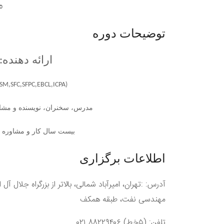
م
توضیحات دوره
ارائه دهنده
M,SFC,SFPC,EBCL,ICPA)
مدرس، سخنران، نویسنده و مشاو
بیست سال کار و مشاوره در
اطلاعات برگزاری
آدرس: :تهران، امیرآباد شمالی، بالاتر از بزرگراه جلال
مهندسی نفت، طبقه همکف
تلفن: (۵خط) ۸۸۲۲۹۴۰۶ ۰۲۱