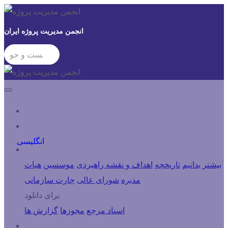
انجمن مدیریت پروژه ایران
ورود کاربران
انگلیسی
درباره انجمن
بیشتر بدانیم
تاریخچه
اهداف و نقشه راهبردی
موسسین
هیات
مدیره
شورای عالی
چارت سازمانی
برای دانلود
اسناد مرجع
مجوزها
گزارش ها
شاخه ها و کمیته ها و مراکز