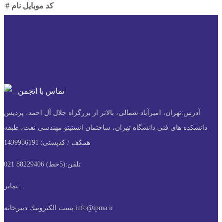
کد
موبایل
نام
#
تماس با انجمن
آدرس:
تهران، امیرآباد شمالی، بالاتر از بزرگراه جلال آل احمد، پردیس
دانشکده های فنی دانشگاه تهران، ساختمان انستیتو مهندسی نفت، طبقه
همکف / کدپستی: 1439956191
تلفن:
(5خط) 88229406 021
.
نمابر:
info@ipma.ir
پست الكترونيك دبیرخانه: