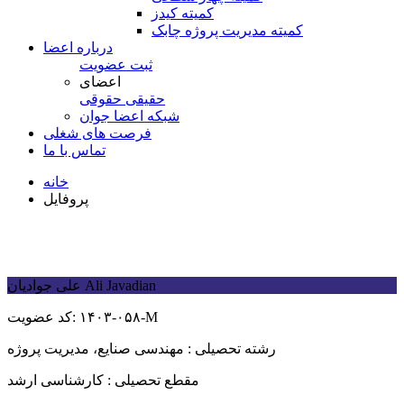
کمیته کیدز
کمیته مدیریت پروژه چابک
درباره اعضا
ثبت عضویت
اعضای
حقیقی
حقوقی
شبكه اعضا جوان
فرصت های شغلی
تماس با ما
خانه
پروفایل
Ali Javadian
علی جوادیان
۱۴۰۳-۰۵۸-M
کد عضویت:
رشته تحصیلی :
مهندسی صنایع، مدیریت پروژه
مقطع تحصیلی :
کارشناسی ارشد