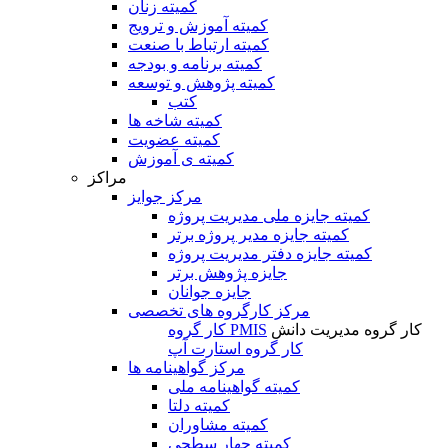
کمیته زنان
کمیته آموزش و ترویج
کمیته ارتباط با صنعت
کمیته برنامه و بودجه
کمیته پژوهش و توسعه
کتب
کمیته شاخه ها
کمیته عضویت
کمیته ی آموزش
مراکز
مرکز جوایز
کمیته جایزه ملی مدیریت پروژه
کمیته جایزه مدیر پروژه برتر
کمیته جایزه دفتر مدیریت پروژه
جایزه پژوهش برتر
جایزه جوانان
مرکز کارگروه های تخصصی
کار گروه مدیریت دانش
کار گروه PMIS
کار گروه استارت آپ
مرکز گواهینامه ها
کمیته گواهینامه ملی
کمیته دلتا
کمیته مشاوران
کمیته چهار سطحی