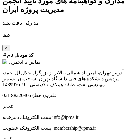
مدارک و گواهینامه های مورد تایید انجمن
مدیریت پروژه ایران
مدارکی یافت نشد
کدها
×
#
کد
موبایل
نام
تماس با انجمن
آدرس:
تهران، امیرآباد شمالی، بالاتر از بزرگراه جلال آل احمد،
پردیس دانشکده های فنی دانشگاه تهران، ساختمان انستیتو
مهندسی نفت، طبقه همکف / کدپستی: 1439956191
تلفن:
(5خط) 88229406 021
.
نمابر:
info@ipma.ir
پست الكترونيك دبیرخانه:
membership@ipma.ir
پست الکترونیک عضویت:
لینک ها