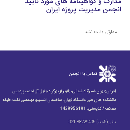
مدارک و گواهینامه های مورد تایید
انجمن مدیریت پروژه ایران
مدارکی یافت نشد
تماس با انجمن
آدرس:
تهران، امیرآباد شمالی، بالاتر از بزرگراه جلال آل احمد، پردیس
دانشکده های فنی دانشگاه تهران، ساختمان انستیتو مهندسی نفت، طبقه
همکف / کدپستی: 1439956191
تلفن:
(5خط) 88229406 021