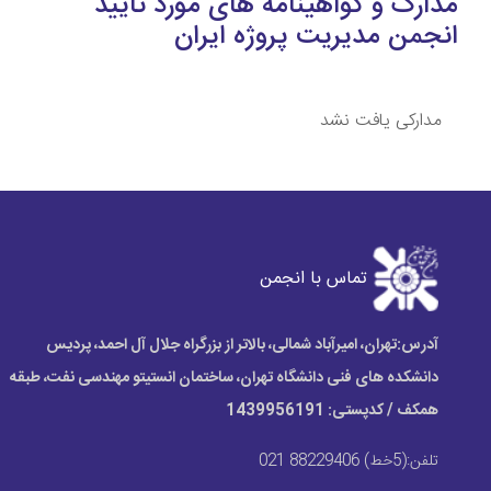
مدارک و گواهینامه های مورد تایید
انجمن مدیریت پروژه ایران
مدارکی یافت نشد
تماس با انجمن
آدرس:
تهران، امیرآباد شمالی، بالاتر از بزرگراه جلال آل احمد، پردیس
دانشکده های فنی دانشگاه تهران، ساختمان انستیتو مهندسی نفت، طبقه
همکف / کدپستی: 1439956191
تلفن:
(5خط) 88229406 021