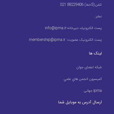
تلفن:
(5خط) 88229406 021
نمابر:
.
پست الكترونيك دبیرخانه:
info@ipma.ir
پست الکترونیک عضویت:
membership@ipma.ir
لینک ها
شبکه اعضای جوان
كميسيون انجمن هاي علمي
ipma جهانی
ارسال آدرس به موبایل شما