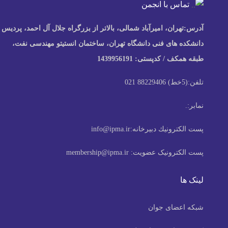
تماس با انجمن
آدرس:
تهران، امیرآباد شمالی، بالاتر از بزرگراه جلال آل احمد، پردیس
دانشکده های فنی دانشگاه تهران، ساختمان انستیتو مهندسی نفت،
طبقه همکف / کدپستی: 1439956191
تلفن:
(5خط) 88229406 021
نمابر:
.
پست الكترونيك دبیرخانه:
info@ipma.ir
پست الکترونیک عضویت:
membership@ipma.ir
لینک ها
شبکه اعضای جوان