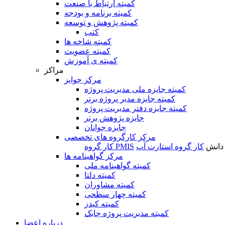
کمیته ارتباط با صنعت
کمیته برنامه و بودجه
کمیته پژوهش و توسعه
کتب
کمیته شاخه ها
کمیته عضویت
کمیته ی آموزش
مراکز
مرکز جوایز
کمیته جایزه ملی مدیریت پروژه
کمیته جایزه مدیر پروژه برتر
کمیته جایزه دفتر مدیریت پروژه
جایزه پژوهش برتر
جایزه جوانان
مرکز کارگروه های تخصصی
 دانش
کار گروه استارت آپ
کار گروه PMIS
مرکز گواهینامه ها
کمیته گواهینامه ملی
کمیته دلتا
کمیته مشاوران
کمیته چهار سطحی
کمیته کیدز
کمیته مدیریت پروژه چابک
درباره اعضا