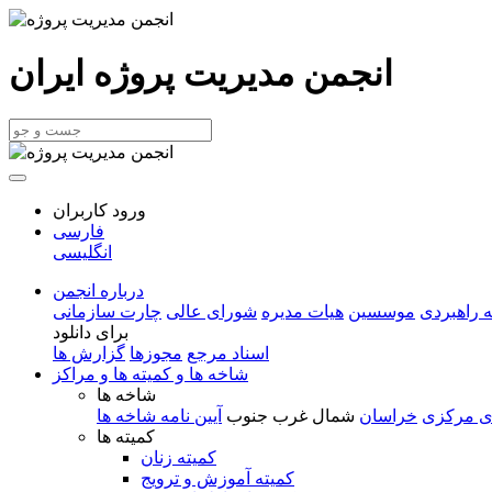
انجمن مدیریت پروژه ایران
ورود کاربران
فارسی
انگلیسی
درباره انجمن
 راهبردی
موسسین
هیات مدیره
شورای عالی
چارت سازمانی
برای دانلود
اسناد مرجع
مجوزها
گزارش ها
شاخه ها و کمیته ها و مراکز
شاخه ها
ی مرکزی
خراسان
شمال غرب
جنوب
آیین نامه شاخه ها
کمیته ها
کمیته زنان
کمیته آموزش و ترویج