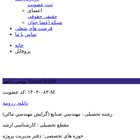
ثبت عضویت
اعضای
حقیقی
حقوقی
شبكه اعضا جوان
فرصت های شغلی
تماس با ما
خانه
پروفایل
Younes Rajabi
يونس رجبی
۱۴۰۳-۰۸۳-M
کد عضویت:
دانلود رزومه
رشته تحصیلی :
مهندسي صنايع (گرايش مهندسي مالي)
مقطع تحصیلی :
کارشناسی ارشد
حوزه های تخصصی :
دفتر مدیریت پروژه