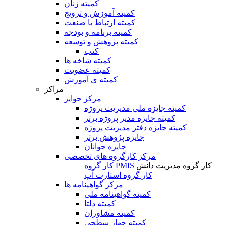
کمیته زنان
کمیته آموزش و ترویج
کمیته ارتباط با صنعت
کمیته برنامه و بودجه
کمیته پژوهش و توسعه
کتب
کمیته شاخه ها
کمیته عضویت
کمیته ی آموزش
مراکز
مرکز جوایز
کمیته جایزه ملی مدیریت پروژه
کمیته جایزه مدیر پروژه برتر
کمیته جایزه دفتر مدیریت پروژه
جایزه پژوهش برتر
جایزه جوانان
مرکز کارگروه های تخصصی
کار گروه مدیریت دانش
کار گروه PMIS
کار گروه استارت آپ
مرکز گواهینامه ها
کمیته گواهینامه ملی
کمیته دلتا
کمیته مشاوران
کمیته چهار سطحی