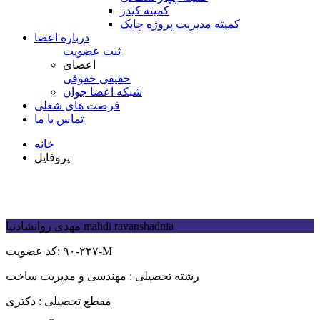
کمیته کیدز
کمیته مدیریت پروژه چابک
درباره اعضا
ثبت عضویت
اعضای
حقیقی
حقوقی
شبكه اعضا جوان
فرصت های شغلی
تماس با ما
خانه
پروفایل
mahdi ravanshadnia
مهدی روانشادنیا
۹۰-۲۳۷-M
کد عضویت:
رشته تحصیلی :
مهندسی و مدیریت ساخت
مقطع تحصیلی :
دکتری