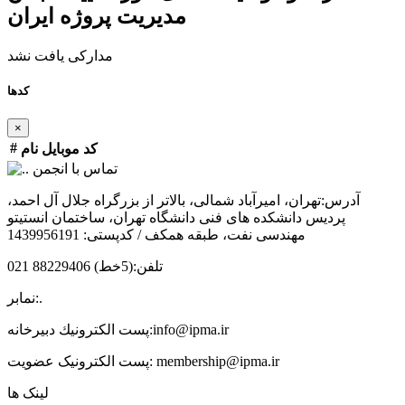
مدیریت پروژه ایران
مدارکی یافت نشد
کدها
×
#
کد
موبایل
نام
تماس با انجمن
آدرس:
تهران، امیرآباد شمالی، بالاتر از بزرگراه جلال آل احمد،
پردیس دانشکده های فنی دانشگاه تهران، ساختمان انستیتو
مهندسی نفت، طبقه همکف / کدپستی: 1439956191
تلفن:
(5خط) 88229406 021
.
نمابر:
info@ipma.ir
پست الكترونيك دبیرخانه:
membership@ipma.ir
پست الکترونیک عضویت:
لینک ها