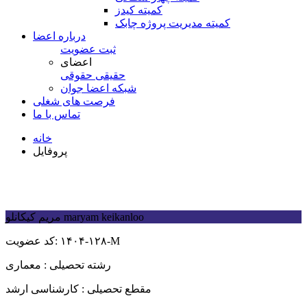
کمیته کیدز
کمیته مدیریت پروژه چابک
درباره اعضا
ثبت عضویت
اعضای
حقیقی
حقوقی
شبكه اعضا جوان
فرصت های شغلی
تماس با ما
خانه
پروفایل
maryam keikanloo
مریم کیکانلو
۱۴۰۴-۱۲۸-M
کد عضویت:
رشته تحصیلی :
معماری
مقطع تحصیلی :
کارشناسی ارشد