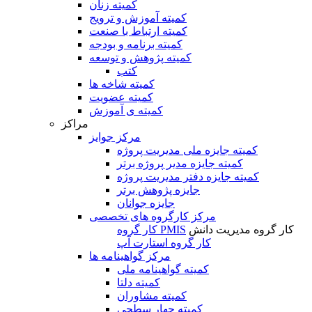
کمیته زنان
کمیته آموزش و ترویج
کمیته ارتباط با صنعت
کمیته برنامه و بودجه
کمیته پژوهش و توسعه
کتب
کمیته شاخه ها
کمیته عضویت
کمیته ی آموزش
مراکز
مرکز جوایز
کمیته جایزه ملی مدیریت پروژه
کمیته جایزه مدیر پروژه برتر
کمیته جایزه دفتر مدیریت پروژه
جایزه پژوهش برتر
جایزه جوانان
مرکز کارگروه های تخصصی
کار گروه مدیریت دانش
کار گروه PMIS
کار گروه استارت آپ
مرکز گواهینامه ها
کمیته گواهینامه ملی
کمیته دلتا
کمیته مشاوران
کمیته چهار سطحی