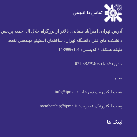
با انجمن
رآباد شمالی، بالاتر از بزرگراه جلال آل احمد، پردیس
دانشگاه تهران، ساختمان انستیتو مهندسی نفت،
14399561
یرخانه:
info@ipma.ir
عضویت:
membership@ipma.ir