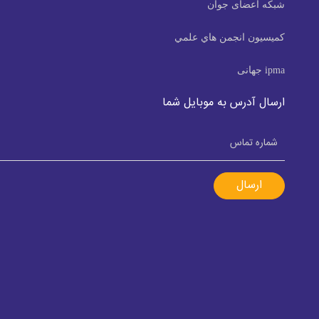
ن
هاي علمي
موبایل شما