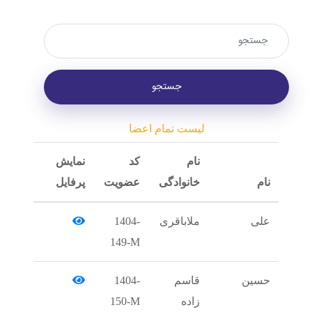
لیست تمام اعضا
نام
کد
نمایش
خانوادگی
عضویت
پرفایل
ملاباقری
1404-
149-M
قاسم
1404-
زاده
150-M