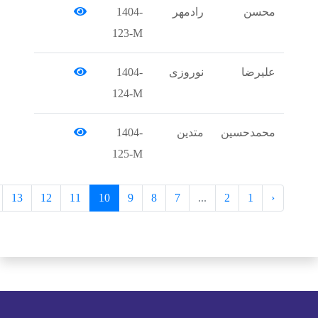
رادمهر
1404-
123-M
نوروزی
1404-
124-M
متدین
1404-
125-M
›
22
21
...
13
12
11
10
9
8
7
...