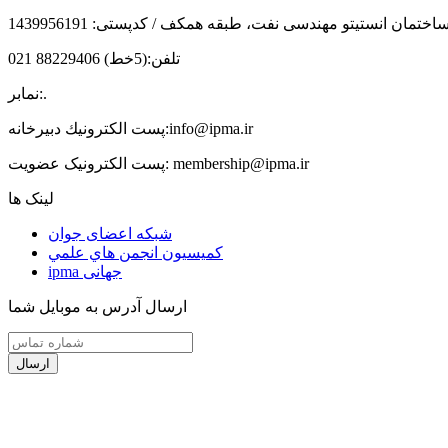
تمان انستیتو مهندسی نفت، طبقه همکف / کدپستی: 1439956191
تلفن:
(5خط) 88229406 021
.
نمابر:
info@ipma.ir
پست الكترونيك دبیرخانه:
membership@ipma.ir
پست الکترونیک عضویت:
لینک ها
شبکه اعضای جوان
كميسيون انجمن هاي علمي
ipma جهانی
ارسال آدرس به موبایل شما
ارسال