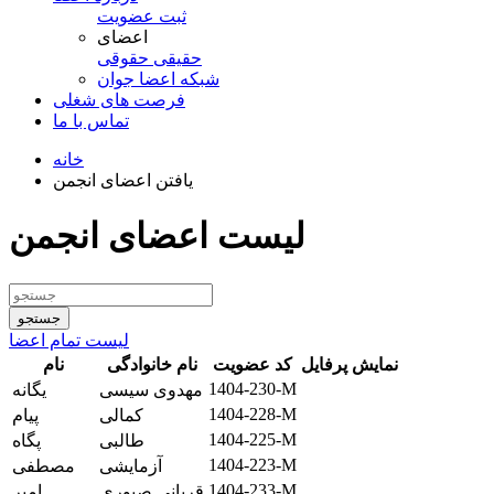
ثبت عضویت
اعضای
حقیقی
حقوقی
شبكه اعضا جوان
فرصت های شغلی
تماس با ما
خانه
یافتن اعضای انجمن
لیست اعضای انجمن
لیست تمام اعضا
نمایش پرفایل
کد عضویت
نام خانوادگی
نام
1404-230-M
مهدوی سیسی
یگانه
1404-228-M
کمالی
پیام
1404-225-M
طالبی
پگاه
1404-223-M
آزمایشی
مصطفی
1404-233-M
قربانی صبوری
امیر