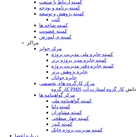
کمیته ارتباط با صنعت
کمیته برنامه و بودجه
کمیته پژوهش و توسعه
کتب
کمیته شاخه ها
کمیته عضویت
کمیته ی آموزش
مراکز
مرکز جوایز
کمیته جایزه ملی مدیریت پروژه
کمیته جایزه مدیر پروژه برتر
کمیته جایزه دفتر مدیریت پروژه
جایزه پژوهش برتر
جایزه جوانان
مرکز کارگروه های تخصصی
 دانش
کار گروه استارت آپ
کار گروه PMIS
مرکز گواهینامه ها
کمیته گواهینامه ملی
کمیته دلتا
کمیته مشاوران
کمیته چهار سطحی
کمیته کیدز
کمیته مدیریت پروژه چابک
درباره اعضا