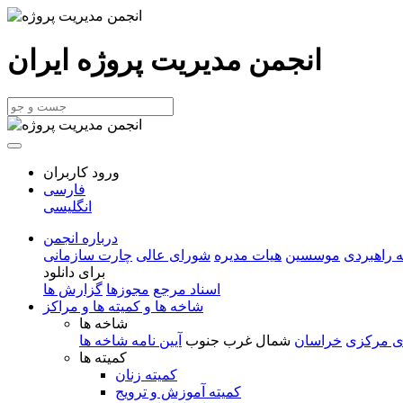
انجمن مدیریت پروژه ایران
ورود کاربران
فارسی
انگلیسی
درباره انجمن
 راهبردی
موسسین
هیات مدیره
شورای عالی
چارت سازمانی
برای دانلود
اسناد مرجع
مجوزها
گزارش ها
شاخه ها و کمیته ها و مراکز
شاخه ها
ی مرکزی
خراسان
شمال غرب
جنوب
آیین نامه شاخه ها
کمیته ها
کمیته زنان
کمیته آموزش و ترویج