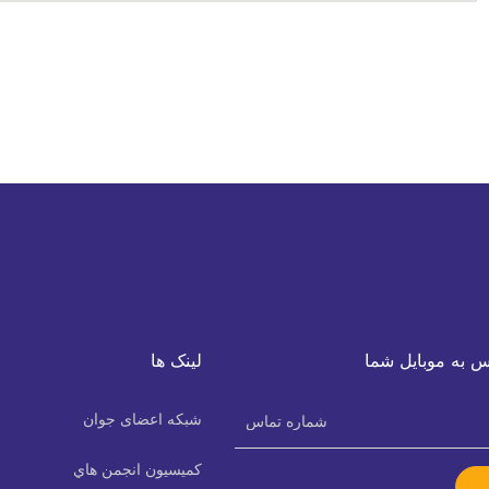
س به موبایل شما
لینک ها
شبکه اعضای جوان
كميسيون انجمن هاي