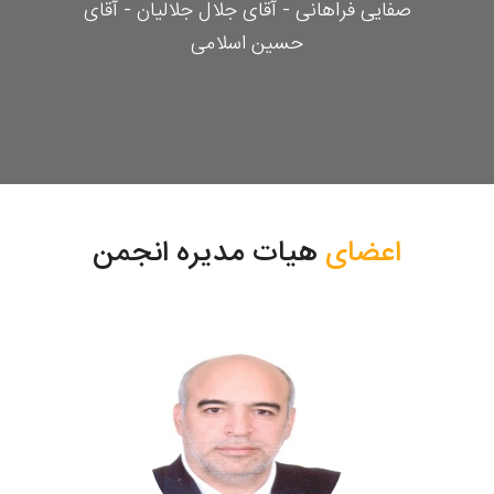
صفایی فراهانی - آقای جلال جلالیان - آقای
حسین اسلامی
اعضای
هیات مدیره انجمن