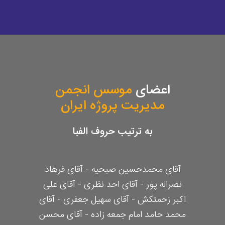
اعضای
موسس انجمن
مدیریت پروژه ایران
به ترتیب حروف الفبا
آقای محمدحسین صبحیه - آقای فرهاد
نصراله پور - آقای احد نظری - آقای علی
اکبر زحمتکش - آقای سهیل جعفری - آقای
محمد حامد امام جمعه زاده - آقای محسن