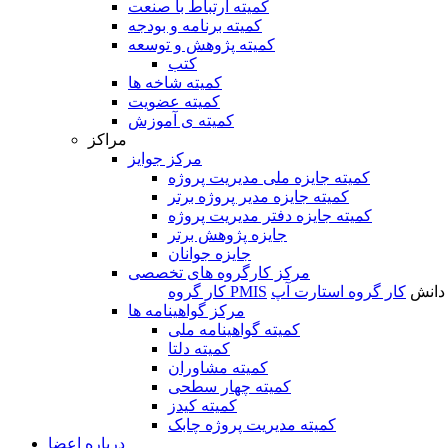
کمیته ارتباط با صنعت
کمیته برنامه و بودجه
کمیته پژوهش و توسعه
کتب
کمیته شاخه ها
کمیته عضویت
کمیته ی آموزش
مراکز
مرکز جوایز
کمیته جایزه ملی مدیریت پروژه
کمیته جایزه مدیر پروژه برتر
کمیته جایزه دفتر مدیریت پروژه
جایزه پژوهش برتر
جایزه جوانان
مرکز کارگروه های تخصصی
 دانش
کار گروه استارت آپ
کار گروه PMIS
مرکز گواهینامه ها
کمیته گواهینامه ملی
کمیته دلتا
کمیته مشاوران
کمیته چهار سطحی
کمیته کیدز
کمیته مدیریت پروژه چابک
درباره اعضا