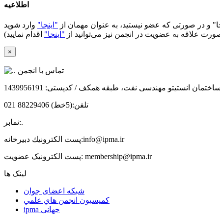
اطلاعیه
ا"
و در صورتی که عضو نیستید، به عنوان مهمان از
"اینجا"
 صورت علاقه به عضویت در انجمن‌ نیز می‌توانید از
"اینجا"
×
تماس با انجمن
تمان انستیتو مهندسی نفت، طبقه همکف / کدپستی: 1439956191
تلفن:
(5خط) 88229406 021
.
نمابر:
info@ipma.ir
پست الكترونيك دبیرخانه:
membership@ipma.ir
پست الکترونیک عضویت:
لینک ها
شبکه اعضای جوان
كميسيون انجمن هاي علمي
ipma جهانی