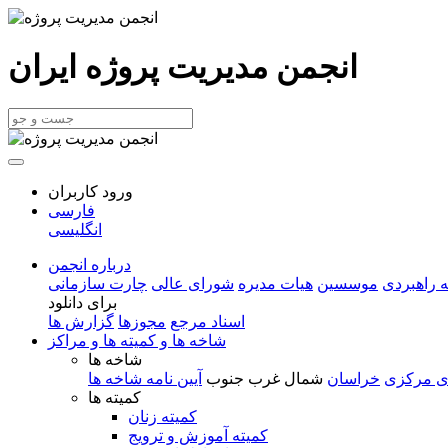
انجمن مدیریت پروژه ایران
ورود کاربران
فارسی
انگلیسی
درباره انجمن
 راهبردی
موسسین
هیات مدیره
شورای عالی
چارت سازمانی
برای دانلود
اسناد مرجع
مجوزها
گزارش ها
شاخه ها و کمیته ها و مراکز
شاخه ها
ی مرکزی
خراسان
شمال غرب
جنوب
آیین نامه شاخه ها
کمیته ها
کمیته زنان
کمیته آموزش و ترویج