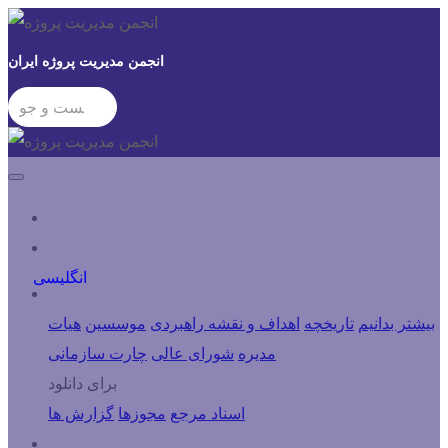
انجمن مدیریت پروژه ایران
ورود کاربران
انگلیسی
درباره انجمن
بیشتر بدانیم
تاریخچه
اهداف و نقشه راهبردی
موسسین
هیات
مدیره
شورای عالی
چارت سازمانی
برای دانلود
اسناد مرجع
مجوزها
گزارش ها
شاخه ها و کمیته ها و مراکز