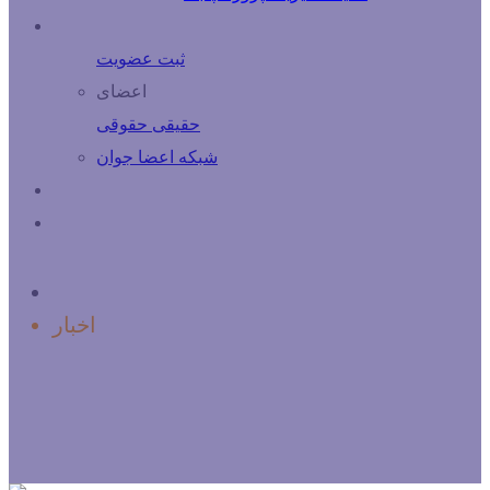
درباره اعضا
ثبت عضویت
اعضای
حقیقی
حقوقی
شبكه اعضا جوان
فرصت های شغلی
تماس با ما
خانه
اخبار
گزارش تصویری/ آیین تجلیل از
جوانان قهرمان مدیریت پروژه