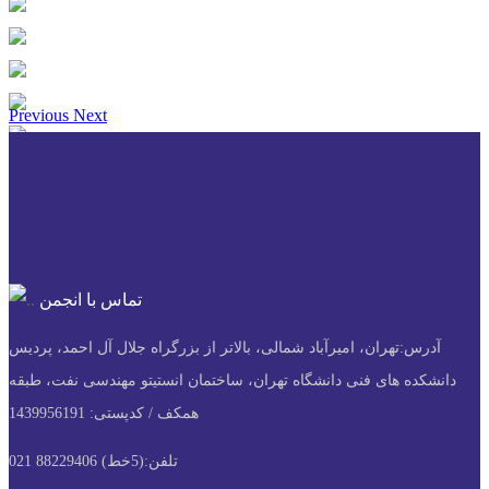
Previous
Next
تماس با انجمن
آدرس:
تهران، امیرآباد شمالی، بالاتر از بزرگراه جلال آل احمد، پردیس
دانشکده های فنی دانشگاه تهران، ساختمان انستیتو مهندسی نفت، طبقه
همکف / کدپستی: 1439956191
تلفن:
(5خط) 88229406 021