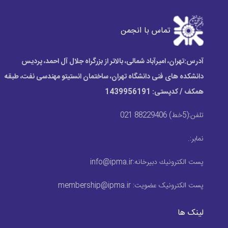
تماس با انجمن
آدرس:
تهران، امیرآباد شمالی، بالاتر از بزرگراه جلال آل احمد، پردیس
دانشکده های فنی دانشگاه تهران، ساختمان انستیتو مهندسی نفت، طبقه
همکف / کدپستی: 1439956191
تلفن:
(5خط) 88229406 021
نمابر:
.
پست الكترونيك دبیرخانه:
info@ipma.ir
پست الکترونیک عضویت:
membership@ipma.ir
لینک ها