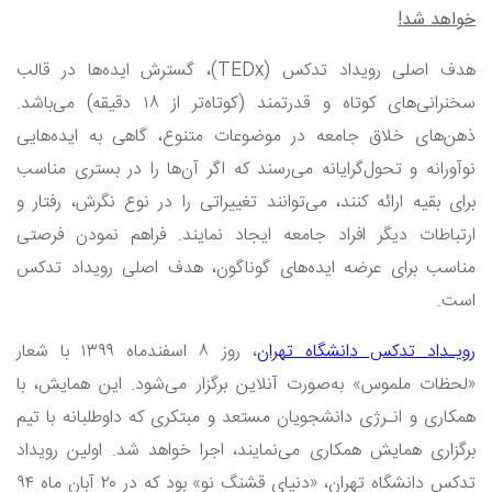
خواهد شد!
هدف اصلى رویداد تدکس
(TEDx)
، گسترش ایده‌ها در قالب
سخنرانی‌های کوتاه و قدرتمند (کوتاه‌تر از ۱۸ دقیقه) می‌باشد.
ذهن‌های خلاق جامعه در موضوعات متنوع، گاهى به ایده‌هایى
نوآورانه و تحول‌گرایانه می‌رسند که اگر آن‌ها را در بسترى مناسب
براى بقیه ارائه کنند، می‌توانند تغییراتی را در نوع نگرش، رفتار و
ارتباطات دیگر افراد جامعه ایجاد نمایند. فراهم نمودن فرصتی
مناسب براى عرضه ایده‌هاى گوناگون، هدف اصلى رویداد تدکس
است.
ویـداد تدکس دانشگاه تهران
، روز ۸ اسفندماه ۱۳۹۹ با شعار
«لحظات ملموس» به‌صورت آنلاین برگزار می‌شود. این همایش، با
همکارى و انـرژى دانشجویان مستعد و مبتکرى که داوطلبانه با تیم
برگزارى همایش همکارى می‌نمایند، اجرا خواهد شد. اولین رویداد
تدکس دانشگاه تهران، «دنیاى قشنگ نو» بود که در ۲۰ آبان ماه ۹۴