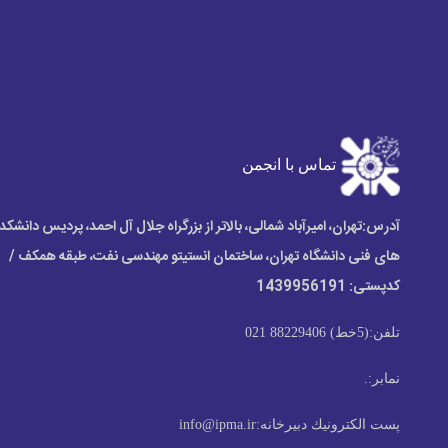
تماس با انجمن
آدرس:
تهران، امیرآباد شمالی، بالاتر از بزرگراه جلال آل احمد، پردیس دانشکد
های فنی دانشگاه تهران، ساختمان انستیتو مهندسی نفت، طبقه همکف /
کدپستی: 1439956191
تلفن:
(5خط) 88229406 021
نمابر:
.
پست الكترونيك دبیرخانه:
info@ipma.ir