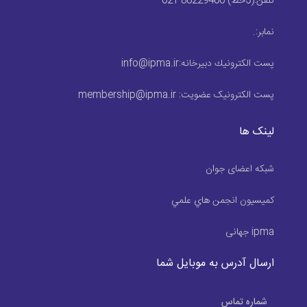
تلفن:
(5خط) 88229406 021
نمابر:
.
پست الكترونيك دبیرخانه:
info@ipma.ir
پست الکترونیک عضویت:
membership@ipma.ir
لینک ها
شبکه اعضای جوان
كميسيون انجمن هاي علمي
ipma جهانی
ارسال آدرس به موبایل شما