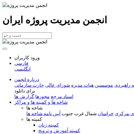
انجمن مدیریت پروژه ایران
ورود کاربران
فارسی
انگلیسی
درباره انجمن
 راهبردی
موسسین
هیات مدیره
شورای عالی
چارت سازمانی
برای دانلود
اسناد مرجع
مجوزها
گزارش ها
شاخه ها و کمیته ها و مراکز
شاخه ها
ی مرکزی
خراسان
شمال غرب
جنوب
آیین نامه شاخه ها
کمیته ها
کمیته زنان
کمیته آموزش و ترویج