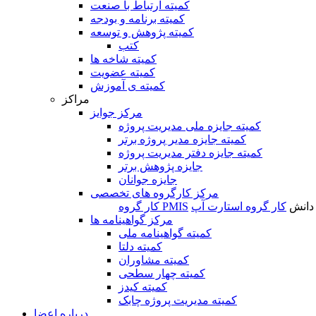
کمیته ارتباط با صنعت
کمیته برنامه و بودجه
کمیته پژوهش و توسعه
کتب
کمیته شاخه ها
کمیته عضویت
کمیته ی آموزش
مراکز
مرکز جوایز
کمیته جایزه ملی مدیریت پروژه
کمیته جایزه مدیر پروژه برتر
کمیته جایزه دفتر مدیریت پروژه
جایزه پژوهش برتر
جایزه جوانان
مرکز کارگروه های تخصصی
 دانش
کار گروه استارت آپ
کار گروه PMIS
مرکز گواهینامه ها
کمیته گواهینامه ملی
کمیته دلتا
کمیته مشاوران
کمیته چهار سطحی
کمیته کیدز
کمیته مدیریت پروژه چابک
درباره اعضا