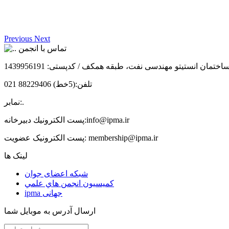
Previous
Next
تماس با انجمن
تمان انستیتو مهندسی نفت، طبقه همکف / کدپستی: 1439956191
تلفن:
(5خط) 88229406 021
.
نمابر:
info@ipma.ir
پست الكترونيك دبیرخانه:
membership@ipma.ir
پست الکترونیک عضویت:
لینک ها
شبکه اعضای جوان
كميسيون انجمن هاي علمي
ipma جهانی
ارسال آدرس به موبایل شما