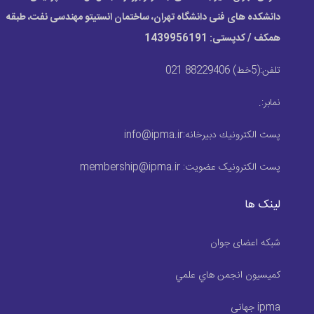
دانشکده های فنی دانشگاه تهران، ساختمان انستیتو مهندسی نفت، طبقه
همکف / کدپستی: 1439956191
تلفن:
(5خط) 88229406 021
نمابر:
.
پست الكترونيك دبیرخانه:
info@ipma.ir
پست الکترونیک عضویت:
membership@ipma.ir
لینک ها
شبکه اعضای جوان
كميسيون انجمن هاي علمي
ipma جهانی