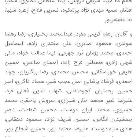
خانم ها مبینا شریفی قزوینی، بیتا سلطانی دهنوی، سمیرا
افشار، سمیه مهدی نژاد پرشکوه، نسرین فلاح، زهره شهبا،
ندا غضنفرپور
و آقایان: رهام کریمی مفرد، عبدالمحمد بختیاری، رضا رهنما
سولدی، محمود صابری، علی مقتدری زاده، اسماعیل
احمدی، محمد پژمان فرد جهرمی، نیما عدالت خواه، مانی
شهنی زادی، مصطفی فرج زاده، احسان صالحی، حسین
لطیفی خوراسگانی، محسن محمدی، رضا بیگلریان، جواد
احمدی، فرشاد پاشایی اصل عجب شیر، سجاد ذاکری، امیر
حسین رحمتیان کچومثقالی، شهاب الدین فعالی فرد،
علیرضا شیر محمد خان شیرازی، سروش یاحقی، محمد
خسروی، محمد ایران دوست، محسن شفاعت، ناصر
جمشیدی انگاس، حسین شریف نژاد، مسعود دهقانی،
هادی سپه دوست، علیرضا معتمد پور، حسین شجاع پور،