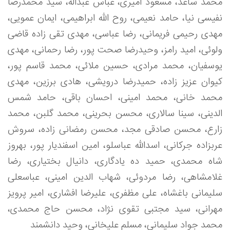
محمد ساعد، مسعود امیری، عباس عبداله، سید محمدرضا
نفیسی نیا، حامد نعیمی، روح الله ابراهیمی، ایمان عمویی،
مهدی رحیمی فریمانی، رضا عباسی، مهدی تقی زاده قاضی
ولوئی، امید رامز، وحیدرضا صحت پور، رضا رحمانی، مهدی
یوسفیان، محمد مرادی، حسین ملائی، محمد قاسم پور،
کیوان عزیز زاده، حمیدرضا درویشی، هادی برزین، مهدی
محمد خانی، محمد امینی، احسان باقی، حامد شمس
الدینی، سینا سالاری، محسن بحرینی، محمد گلبن، محمد
زارع، محسن صادقی مجد، محسن رمضانی زاده، سروش
عربزاده جرکانی، اسدالله عباسلو، امین اسفندیار پور، بهروز
شاه محمدی، حمید ده یادگاری، دانیال بختیاری، رضا
غلامشاهی، رضا مردوئی، شهاب الدین امینی، عباسعلی
سلیمانی باغشاه، علی مظفری، علیرضا افشاری، امیر پرویز
مهرانی، سید مجتبی تقوی نژاد، محسن حاج محمدی،
محمد جواد سلیمانی، مسلم علیخانی، وحید دانشمند