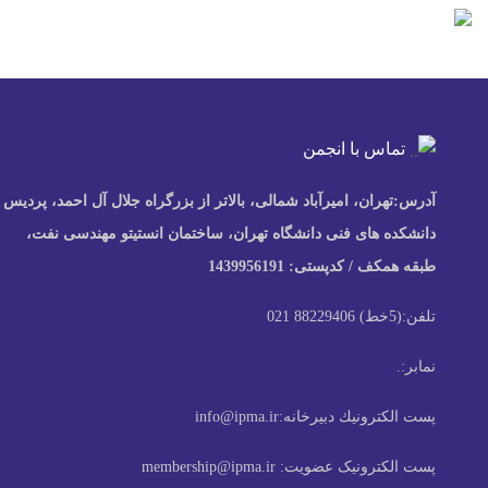
Next
Previous
تماس با انجمن
آدرس:
تهران، امیرآباد شمالی، بالاتر از بزرگراه جلال آل احمد، پردیس
دانشکده های فنی دانشگاه تهران، ساختمان انستیتو مهندسی نفت،
طبقه همکف / کدپستی: 1439956191
تلفن:
(5خط) 88229406 021
نمابر:
.
پست الكترونيك دبیرخانه:
info@ipma.ir
پست الکترونیک عضویت:
membership@ipma.ir