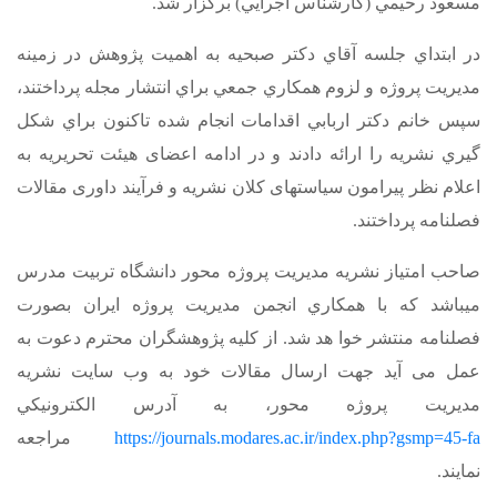
مسعود رحيمي (كارشناس اجرايي) برگزار شد.
در ابتداي جلسه آقاي دكتر صبحيه به اهمیت پژوهش در زمينه
مديريت پروژه و لزوم همكاري جمعي براي انتشار مجله پرداختند،
سپس خانم دكتر اربابي اقدامات انجام شده تاكنون براي شكل
گيري نشريه را ارائه دادند و در ادامه اعضای هیئت تحریریه به
اعلام نظر پیرامون سیاست­های کلان نشریه و فرآیند داوری مقالات
فصلنامه پرداختند.
صاحب امتياز نشريه مديريت پروژه محور دانشگاه تربيت مدرس
مي­باشد كه با همكاري انجمن مديريت پروژه ايران بصورت
فصلنامه منتشر خوا هد شد. از کلیه پژوهشگران محترم دعوت به
عمل می­ آید جهت ارسال مقالات خود به وب سایت نشريه
مديريت پروژه محور، به آدرس الكترونيكي
https://journals.modares.ac.ir/index.php?gsmp=45-fa
مراجعه
نمایند.