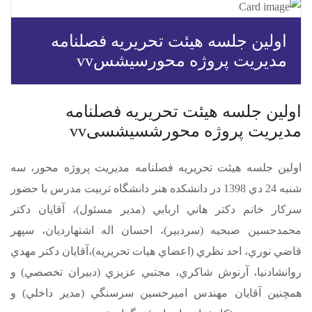
اولين جلسه هيئت تحريريه فصلنامه
مديريت پروژه محورسیشسvv
اولين جلسه هيئت تحريريه فصلنامه
مديريت پروژه محورشسیشسیvv
اولين جلسه هيئت تحريريه فصلنامه مديريت پروژه محور، سه
شنبه 24 دي 1398 در دانشكده هنر دانشگاه تربيت مدرس با حضور
سركار خانم
دكتر هاني اربابي
(مدير مسئول)، آقايان
دكتر
حمدحسين صبحيه
(سردبير)،
احسان اله اشتهارديان
، سپهر
قاضي نوري، احد نظري (اعضاي هيات تحريريه)،آقایان دکتر مهدي
روانشادنيا، آرنوش شاكري، مجتبي عزيزي (دبيران تخصصي) و
همچنين آقايان مهندس اميرحسين سرسنگي (مدير داخلي) و