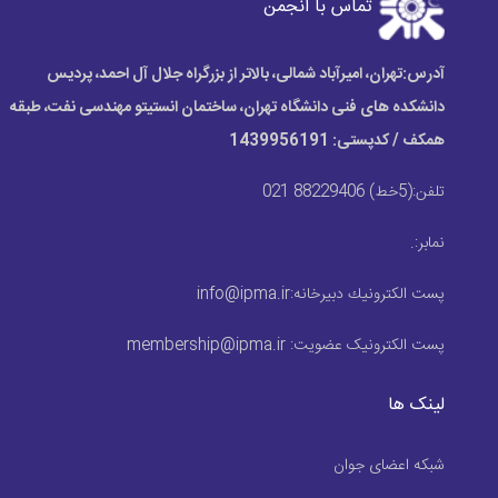
تماس با انجمن
آدرس:
تهران، امیرآباد شمالی، بالاتر از بزرگراه جلال آل احمد، پردیس
دانشکده های فنی دانشگاه تهران، ساختمان انستیتو مهندسی نفت، طبقه
همکف / کدپستی: 1439956191
تلفن:
(5خط) 88229406 021
نمابر:
.
پست الكترونيك دبیرخانه:
info@ipma.ir
پست الکترونیک عضویت:
membership@ipma.ir
لینک ها
شبکه اعضای جوان