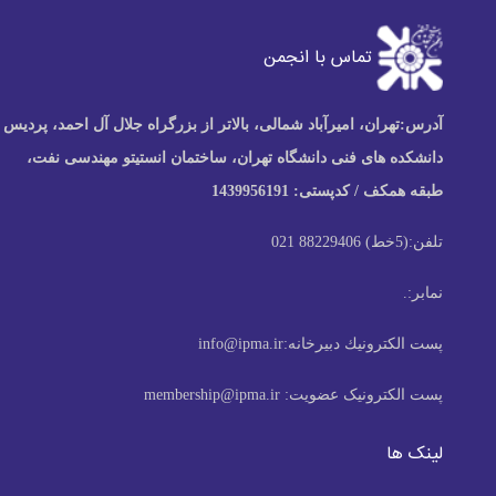
تماس با انجمن
آدرس:
تهران، امیرآباد شمالی، بالاتر از بزرگراه جلال آل احمد، پردیس
دانشکده های فنی دانشگاه تهران، ساختمان انستیتو مهندسی نفت،
طبقه همکف / کدپستی: 1439956191
تلفن:
(5خط) 88229406 021
نمابر:
.
پست الكترونيك دبیرخانه:
info@ipma.ir
پست الکترونیک عضویت:
membership@ipma.ir
لینک ها