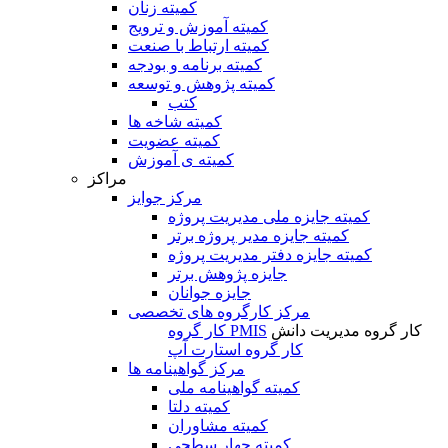
کمیته زنان
کمیته آموزش و ترویج
کمیته ارتباط با صنعت
کمیته برنامه و بودجه
کمیته پژوهش و توسعه
کتب
کمیته شاخه ها
کمیته عضویت
کمیته ی آموزش
مراکز
مرکز جوایز
کمیته جایزه ملی مدیریت پروژه
کمیته جایزه مدیر پروژه برتر
کمیته جایزه دفتر مدیریت پروژه
جایزه پژوهش برتر
جایزه جوانان
مرکز کارگروه های تخصصی
کار گروه مدیریت دانش
کار گروه PMIS
کار گروه استارت آپ
مرکز گواهینامه ها
کمیته گواهینامه ملی
کمیته دلتا
کمیته مشاوران
کمیته چهار سطحی