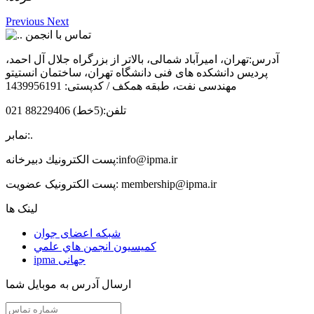
Previous
Next
تماس با انجمن
آدرس:
تهران، امیرآباد شمالی، بالاتر از بزرگراه جلال آل احمد،
پردیس دانشکده های فنی دانشگاه تهران، ساختمان انستیتو
مهندسی نفت، طبقه همکف / کدپستی: 1439956191
تلفن:
(5خط) 88229406 021
.
نمابر:
info@ipma.ir
پست الكترونيك دبیرخانه:
membership@ipma.ir
پست الکترونیک عضویت:
لینک ها
شبکه اعضای جوان
كميسيون انجمن هاي علمي
ipma جهانی
ارسال آدرس به موبایل شما