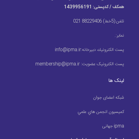
همکف / کدپستی: 1439956191
تلفن:
(5خط) 88229406 021
نمابر:
.
پست الكترونيك دبیرخانه:
info@ipma.ir
پست الکترونیک عضویت:
membership@ipma.ir
لینک ها
شبکه اعضای جوان
كميسيون انجمن هاي علمي
ipma جهانی