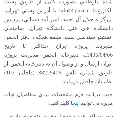
شده داوطلبي بصورت کتبی از طريق پست
الكترونيك
info@ipma.ir
یا آدرس پستي تهران،
بزرگراه جلال آل احمد
،
امير آباد شمالي، پرديس
دانشکده هاي فني دانشگاه تهران، ساختمان
انستيتو مهندسي نفت، طبقه همکف، دفتر انجمن
مديريت پروژه ايران حداكثر تا تاريخ
1405/04/06به دبیرخانه انجمن مدیریت پروژه
ایران ارسال و از وصول آن به دبیرخانه انجمن از
طریق شماره تلفن­ 88229406 (داخلی 103)
اطمینان حاصل فرمایند.
جهت دريافت فرم مشخصات فردي متقاضیان هیأت
مدیره مي توانيد
اينجا
كليك كنيد.
جهت دريافت فرم مشخصات فردي متقاضیان بازرسی