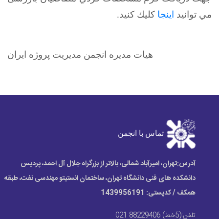
مي توانيد
اينجا
كليك كنيد.
هیات مدیره انجمن مدیریت پروژه ایران
Next
Previous
تماس با انجمن
آدرس:
تهران، امیرآباد شمالی، بالاتر از بزرگراه جلال آل احمد، پردیس
دانشکده های فنی دانشگاه تهران، ساختمان انستیتو مهندسی نفت، طبقه
همکف / کدپستی: 1439956191
تلفن:
(5خط) 88229406 021