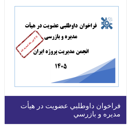
فراخوان داوطلبي عضويت در هيأت
مديره و بازرسي