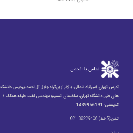
مدارکی یافت نشد
تماس با انجمن
آدرس:
تهران، امیرآباد شمالی، بالاتر از بزرگراه جلال آل احمد، پردیس دانشکد
های فنی دانشگاه تهران، ساختمان انستیتو مهندسی نفت، طبقه همکف /
کدپستی: 1439956191
تلفن:
(5خط) 88229406 021
نمابر:
.