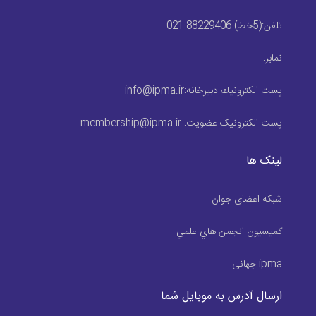
تلفن:
(5خط) 88229406 021
نمابر:
.
پست الكترونيك دبیرخانه:
info@ipma.ir
پست الکترونیک عضویت:
membership@ipma.ir
لینک ها
شبکه اعضای جوان
كميسيون انجمن هاي علمي
ipma جهانی
ارسال آدرس به موبایل شما