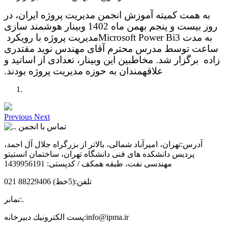
به همت کمیته آموزش انجمن مدیریت پروژه ایران، در
روز بیست و پنجم بهمن ماه 1402 وبینار هوشمند سازی
به مدت 3
Microsoft Power Bi
مدیریت پروژه با رویکرد
ساعت توسط مدرس محترم آقای مهندس نوید مقتدری
زاده برگزار شد. مخاطبین این وبینار، تعدادی از اساتید و
علاقه­مندان به حوزه مدیریت پروژه بودند.
Previous
Next
تماس با انجمن
آدرس:
تهران، امیرآباد شمالی، بالاتر از بزرگراه جلال آل احمد،
پردیس دانشکده های فنی دانشگاه تهران، ساختمان انستیتو
مهندسی نفت، طبقه همکف / کدپستی: 1439956191
تلفن:
(5خط) 88229406 021
.
نمابر:
info@ipma.ir
پست الكترونيك دبیرخانه: