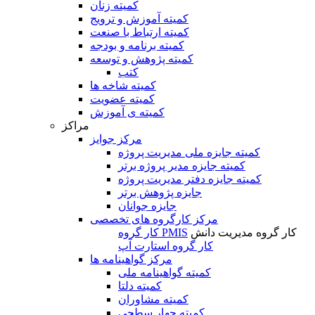
کمیته زنان
کمیته آموزش و ترویج
کمیته ارتباط با صنعت
کمیته برنامه و بودجه
کمیته پژوهش و توسعه
کتب
کمیته شاخه ها
کمیته عضویت
کمیته ی آموزش
مراکز
مرکز جوایز
کمیته جایزه ملی مدیریت پروژه
کمیته جایزه مدیر پروژه برتر
کمیته جایزه دفتر مدیریت پروژه
جایزه پژوهش برتر
جایزه جوانان
مرکز کارگروه های تخصصی
کار گروه مدیریت دانش
کار گروه PMIS
کار گروه استارت آپ
مرکز گواهینامه ها
کمیته گواهینامه ملی
کمیته دلتا
کمیته مشاوران
کمیته چهار سطحی