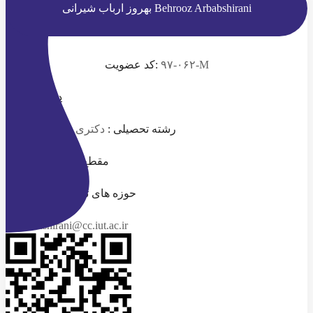
Behrooz Arbabshirani
بهروز ارباب شیرانی
۹۷-۰۶۲-M
کد عضویت:
دانلود رزومه
رشته تحصیلی :
دکتری مهندسی صنایع
مقطع تحصیلی :
دکتری
حوزه های تخصصی :
مدیریتی
ashirani@cc.iut.ac.ir
ایمیل :