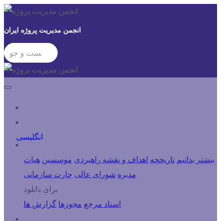
انجمن مدیریت پروژه ایران
ورود کاربران
انگلیسی
درباره انجمن
بیشتر بدانیم
تاریخچه
اهداف و نقشه راهبردی
موسسین
هیات
مدیره
شورای عالی
چارت سازمانی
برای دانلود
اسناد مرجع
مجوزها
گزارش ها
شاخه ها و کمیته ها و مراکز