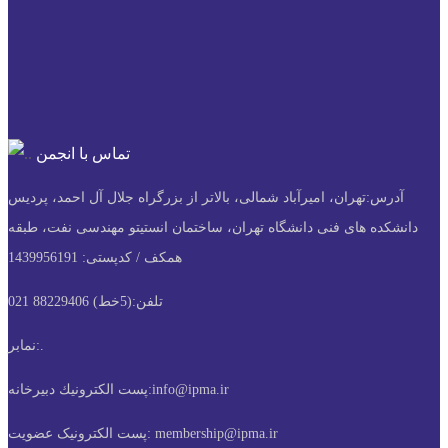
تماس با انجمن
آدرس:
تهران، امیرآباد شمالی، بالاتر از بزرگراه جلال آل احمد، پردیس
دانشکده های فنی دانشگاه تهران، ساختمان انستیتو مهندسی نفت، طبقه
همکف / کدپستی: 1439956191
تلفن:
(5خط) 88229406 021
.
نمابر:
info@ipma.ir
پست الكترونيك دبیرخانه:
membership@ipma.ir
پست الکترونیک عضویت: