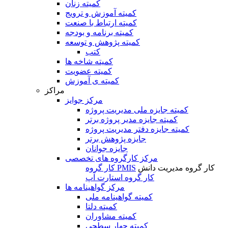
کمیته زنان
کمیته آموزش و ترویج
کمیته ارتباط با صنعت
کمیته برنامه و بودجه
کمیته پژوهش و توسعه
کتب
کمیته شاخه ها
کمیته عضویت
کمیته ی آموزش
مراکز
مرکز جوایز
کمیته جایزه ملی مدیریت پروژه
کمیته جایزه مدیر پروژه برتر
کمیته جایزه دفتر مدیریت پروژه
جایزه پژوهش برتر
جایزه جوانان
مرکز کارگروه های تخصصی
کار گروه مدیریت دانش
کار گروه PMIS
کار گروه استارت آپ
مرکز گواهینامه ها
کمیته گواهینامه ملی
کمیته دلتا
کمیته مشاوران
کمیته چهار سطحی