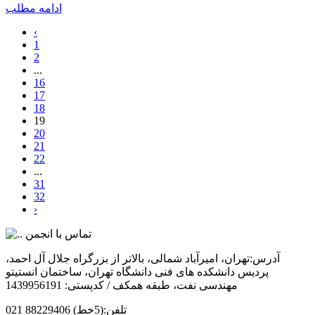
ادامه مطلب
‹
1
2
...
16
17
18
19
20
21
22
...
31
32
›
تماس با انجمن
آدرس:
تهران، امیرآباد شمالی، بالاتر از بزرگراه جلال آل احمد،
پردیس دانشکده های فنی دانشگاه تهران، ساختمان انستیتو
مهندسی نفت، طبقه همکف / کدپستی: 1439956191
تلفن:
(5خط) 88229406 021