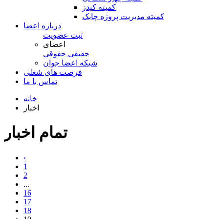
کمیته کیدز
کمیته مدیریت پروژه چابک
درباره اعضا
ثبت عضویت
اعضای
حقیقی
حقوقی
شبكه اعضا جوان
فرصت های شغلی
تماس با ما
خانه
اخبار
تمام اخبار
‹
1
2
...
16
17
18