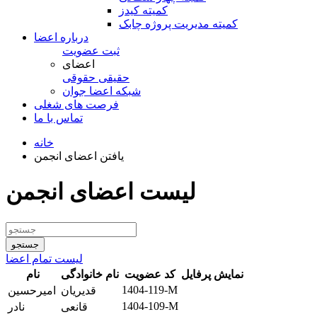
کمیته کیدز
کمیته مدیریت پروژه چابک
درباره اعضا
ثبت عضویت
اعضای
حقیقی
حقوقی
شبكه اعضا جوان
فرصت های شغلی
تماس با ما
خانه
یافتن اعضای انجمن
لیست اعضای انجمن
لیست تمام اعضا
نمایش پرفایل
کد عضویت
نام خانوادگی
نام
1404-119-M
قدیریان
امیرحسین
1404-109-M
قانعی
نادر