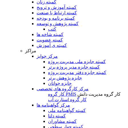
کمیته زنان
کمیته آموزش و ترویج
کمیته ارتباط با صنعت
کمیته برنامه و بودجه
کمیته پژوهش و توسعه
کتب
کمیته شاخه ها
کمیته عضویت
کمیته ی آموزش
مراکز
مرکز جوایز
کمیته جایزه ملی مدیریت پروژه
کمیته جایزه مدیر پروژه برتر
کمیته جایزه دفتر مدیریت پروژه
جایزه پژوهش برتر
جایزه جوانان
مرکز کارگروه های تخصصی
کار گروه مدیریت دانش
کار گروه PMIS
کار گروه استارت آپ
مرکز گواهینامه ها
کمیته گواهینامه ملی
کمیته دلتا
کمیته مشاوران
کمیته چهار سطحی