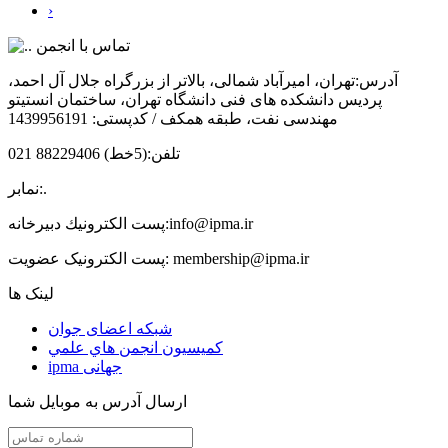
›
تماس با انجمن
آدرس:
تهران، امیرآباد شمالی، بالاتر از بزرگراه جلال آل احمد،
پردیس دانشکده های فنی دانشگاه تهران، ساختمان انستیتو
مهندسی نفت، طبقه همکف / کدپستی: 1439956191
تلفن:
(5خط) 88229406 021
.
نمابر:
info@ipma.ir
پست الكترونيك دبیرخانه:
membership@ipma.ir
پست الکترونیک عضویت:
لینک ها
شبکه اعضای جوان
كميسيون انجمن هاي علمي
ipma جهانی
ارسال آدرس به موبایل شما