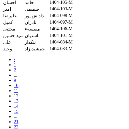
1404-105-M
حامد
احسان
1404-103-M
صمیمی
امیر
1404-098-M
داداش پور
علیرضا
1404-097-M
نادران
کمیل
1404-106-M
مقیسهء
مجتبی
1404-101-M
اسدیان
سید حسین
1404-084-M
بنکدار
علی
1404-083-M
جمشیدنژاد
وحید
‹
1
2
...
9
10
11
12
13
14
15
...
21
22